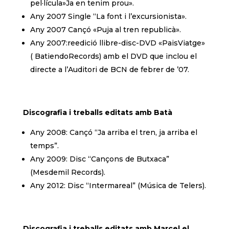
pel·lícula»Ja en tenim prou».
Any 2007 Single “La font i l’excursionista».
Any 2007 Cançó «Puja al tren republicà».
Any 2007:reedició llibre-disc-DVD «PaisViatge»
( BatiendoRecords) amb el DVD que inclou el
directe a l’Auditori de BCN de febrer de ’07.
Discografia i treballs editats amb Batà
Any 2008: Cançó “Ja arriba el tren, ja arriba el
temps”.
Any 2009: Disc “Cançons de Butxaca”
(Mesdemil Records).
Any 2012: Disc “Intermareal” (Música de Telers).
Discografia i treballs editats amb Marcel el