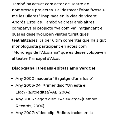
També ha actuat com actor de Teatre en
nombrosos projectes. Cal destacar l’obra “Poseu-
me les ulleres” inspirada en la vida de Vicent
Andrés Estellés. També va crear amb altres
companys el projecte “Va com Va”, mitjançant el
qual es desenvolupen visites turístiques
teatralitzades. Ja per últim comentar que ha sigut
monologuista participant en actes com
“Monòlegs de l’Alcoiania” que es desenvolupaven
al teatre Principal d’Alcoi.
Discografia i treballs editats amb VerdCel
Any 2000 maqueta “Bagatge d’una fusió”.
Any 2003-04. Primer disc “On està el
Lloc?»(autoeditat/PAE, 2004)
Any 2006 Segon disc. «PaisViatge»(Cambra
Records, 2006).
Any 2007: Vídeo clip: Bitllets inclòs en la