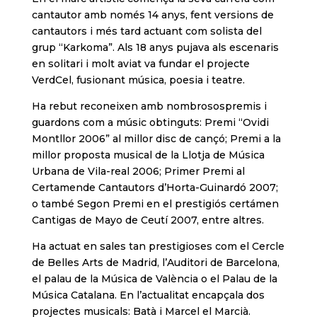
cantautor amb només 14 anys, fent versions de
cantautors i més tard actuant com solista del
grup “Karkoma”. Als 18 anys pujava als escenaris
en solitari i molt aviat va fundar el projecte
VerdCel, fusionant música, poesia i teatre.
Ha rebut reconeixen amb nombrosospremis i
guardons com a músic obtinguts: Premi “Ovidi
Montllor 2006” al millor disc de cançó; Premi a la
millor proposta musical de la Llotja de Música
Urbana de Vila-real 2006; Primer Premi al
Certamende Cantautors d’Horta-Guinardó 2007;
o també Segon Premi en el prestigiós certámen
Cantigas de Mayo de Ceutí 2007, entre altres.
Ha actuat en sales tan prestigioses com el Cercle
de Belles Arts de Madrid, l’Auditori de Barcelona,
el palau de la Música de València o el Palau de la
Música Catalana. En l’actualitat encapçala dos
projectes musicals: Batà i Marcel el Marcià.