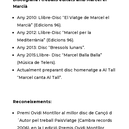
Marcià
Any 2010: Llibre-Disc “El Viatge de Marcel el
Marcià” (Edicions 96).
Any 2012: Llibre-Disc “Marcel per la
Mediterrània” (Edicions 96).
Any 2013: Disc “Bressols lunars”.
Any 2015:Llibre- Disc “Marcel Balla Balla”
(Música de Telers).
Actualment preparant disc homenatge a Al Tall
“Marcel canta Al Tall”.
Reconeixements:
Premi Ovidi Montllor al millor disc de Cançó d
´Autor pel treball PaisViatge (Cambra records
2006), en la I edició Premis Ovidi Montllor