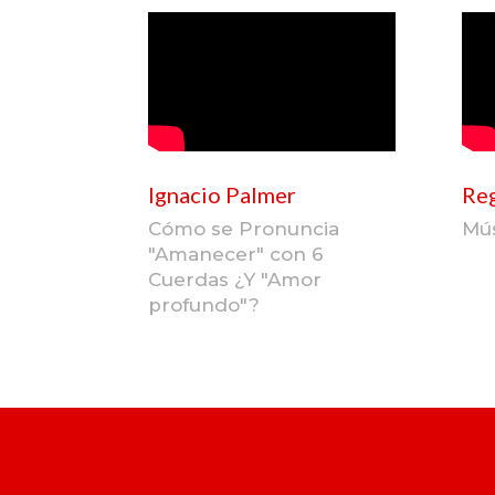
Ignacio Palmer
Re
Cómo se Pronuncia
Mús
"Amanecer" con 6
Cuerdas ¿Y "Amor
profundo"?