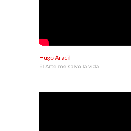
Hugo Aracil
El Arte me salvó la vida