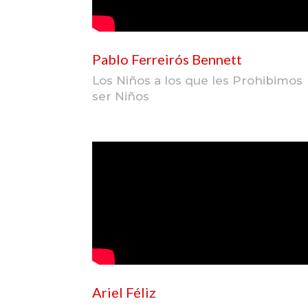
Pablo Ferreirós Bennett
Los Niños a los que les Prohibimos
ser Niños
Ariel Féliz