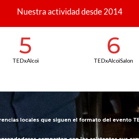
Nuestra actividad desde 2014
5
6
TEDxAlcoi
TEDxAlcoiSalon
ncias locales que siguen el formato del evento TE