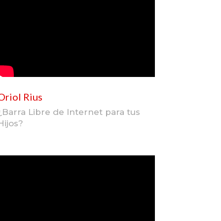
Oriol Rius
¿Barra Libre de Internet para tus
Hijos?