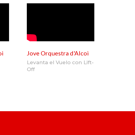
oi
Jove Orquestra d'Alcoi
Levanta el Vuelo con Lift-
Off