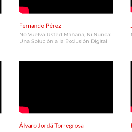
Fernando Pérez
No Vuelva Usted Mañana, Ni Nunca:
Una Solución a la Exclusión Digital
Álvaro Jordá Torregrosa