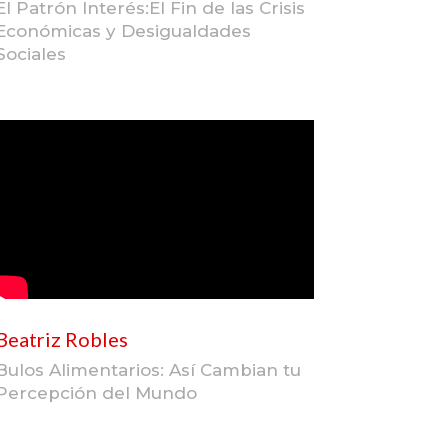
El Patrón Interés:El Fin de las Crisis
Económicas y Desigualdades
Sociales
Beatriz Robles
Bulos Alimentarios: Así Cambian tu
Percepción del Mundo