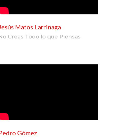
Jesús Matos Larrinaga
No Creas Todo lo que Piensas
Pedro Gómez