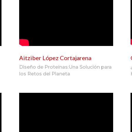
Aitziber López Cortajarena
Diseño de Proteínas:Una Solución para
los Retos del Planeta