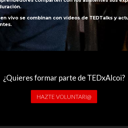
rendedores comparten con los asistentes sus expe
duración.
 en vivo se combinan con vídeos de TEDTalks y actua
ntes.
¿Quieres formar parte de TEDxAlcoi?
HAZTE VOLUNTARI@