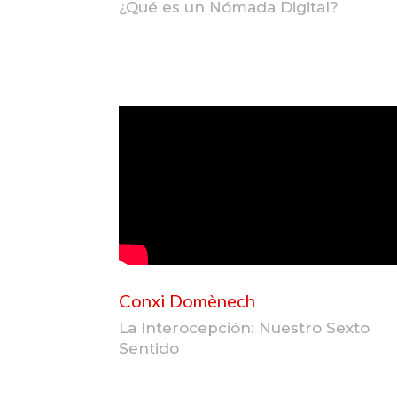
¿Qué es un Nómada Digital?
Conxi Domènech
La Interocepción: Nuestro Sexto
Sentido