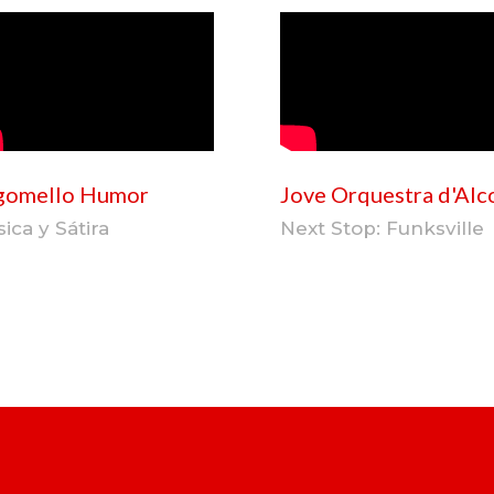
gomello Humor
Jove Orquestra d'Alc
ica y Sátira
Next Stop: Funksville