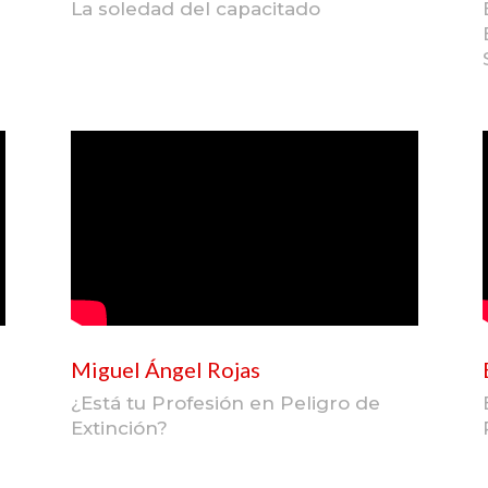
La soledad del capacitado
Miguel Ángel Rojas
¿Está tu Profesión en Peligro de
Extinción?