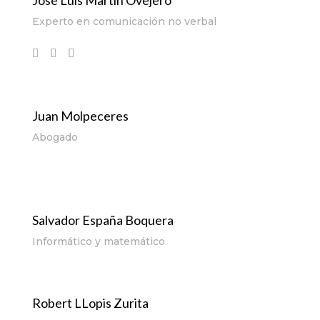
Jose Luis Martín Ovejero
Experto en comunicación no verbal
Juan Molpeceres
Abogado
Salvador España Boquera
Informático y matemático
Robert LLopis Zurita