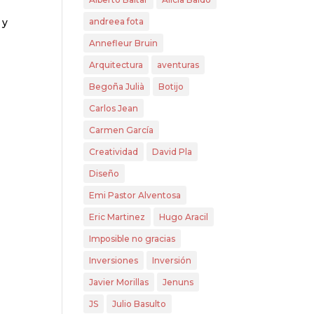
andreea fota
 y
Annefleur Bruin
Arquitectura
aventuras
Begoña Julià
Botijo
Carlos Jean
Carmen García
Creatividad
David Pla
Diseño
Emi Pastor Alventosa
Eric Martinez
Hugo Aracil
Imposible no gracias
Inversiones
Inversión
Javier Morillas
Jenuns
JS
Julio Basulto