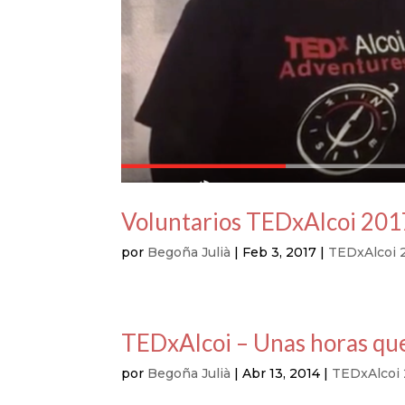
Voluntarios TEDxAlcoi 2017
por
Begoña Julià
|
Feb 3, 2017
|
TEDxAlcoi 
TEDxAlcoi – Unas horas que 
por
Begoña Julià
|
Abr 13, 2014
|
TEDxAlcoi