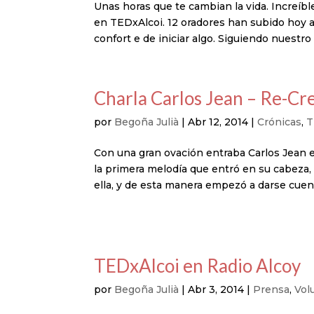
Unas horas que te cambian la vida. Increíble
en TEDxAlcoi. 12 oradores han subido hoy a
confort e de iniciar algo. Siguiendo nuestro 
Charla Carlos Jean – Re-Cr
por
Begoña Julià
|
Abr 12, 2014
|
Crónicas
,
T
Con una gran ovación entraba Carlos Jean e
la primera melodía que entró en su cabeza, 
ella, y de esta manera empezó a darse cuent
TEDxAlcoi en Radio Alcoy
por
Begoña Julià
|
Abr 3, 2014
|
Prensa
,
Vol