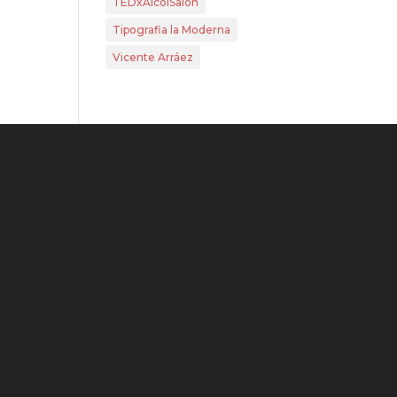
TEDxAlcoiSalon
Tipografia la Moderna
Vicente Arráez