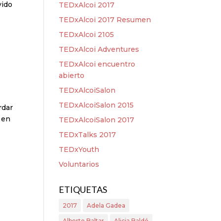
vido
TEDxAlcoi 2017
TEDxAlcoi 2017 Resumen
TEDxAlcoi 2105
TEDxAlcoi Adventures
TEDxAlcoi encuentro
abierto
TEDxAlcoiSalon
TEDxAlcoiSalon 2015
rdar
 en
TEDxAlcoiSalon 2017
TEDxTalks 2017
TEDxYouth
Voluntarios
ETIQUETAS
2017
Adela Gadea
Alberto Baltar
Alicia Baldó