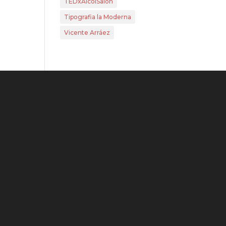
TEDxAlcoiSalon
Tipografia la Moderna
Vicente Arráez