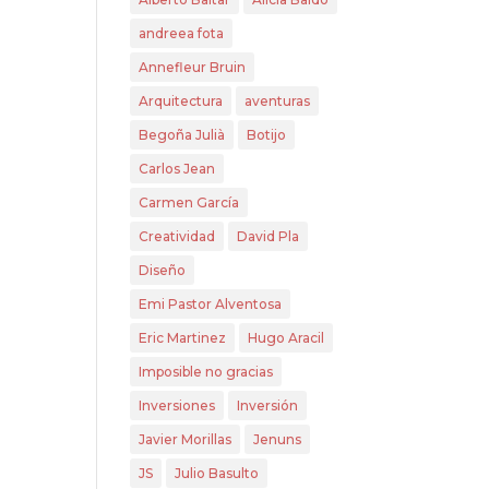
andreea fota
Annefleur Bruin
Arquitectura
aventuras
Begoña Julià
Botijo
Carlos Jean
Carmen García
Creatividad
David Pla
Diseño
Emi Pastor Alventosa
Eric Martinez
Hugo Aracil
Imposible no gracias
Inversiones
Inversión
Javier Morillas
Jenuns
JS
Julio Basulto