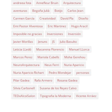
andreea fota
Annefleur Bruin
Arquitectura
aventuras
Begoña Julià
Botijo
Carlos Jean
Carmen García
Creatividad
David Pla
Diseño
Emi Pastor Alventosa
Eric Martinez
Hugo Aracil
Imposible no gracias
Inversiones
Inversión
Javier Morillas
Jenuns
JS
Julio Basulto
Leticia LLedó
Macarena Florencio
Manuel LLorca
Marcos Perez
Mariola Cubells
Moha Gerehou
NeuroArquitectura
Neus Ferri
Nuria Aparicio
Nuria Aparicio Richart
Pedro Mondejar
personas
Pilar Gadea
Rafa Armero
Rosana Gadea
Silvia Carbonell
Susana de los Reyes Calvo
TEDxAlcoiSalon
Tipografia la Moderna
Vicente Arráez