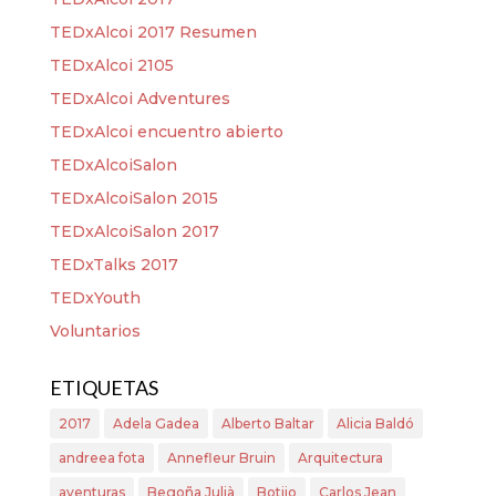
TEDxAlcoi 2017 Resumen
TEDxAlcoi 2105
TEDxAlcoi Adventures
TEDxAlcoi encuentro abierto
TEDxAlcoiSalon
TEDxAlcoiSalon 2015
TEDxAlcoiSalon 2017
TEDxTalks 2017
TEDxYouth
Voluntarios
ETIQUETAS
2017
Adela Gadea
Alberto Baltar
Alicia Baldó
andreea fota
Annefleur Bruin
Arquitectura
aventuras
Begoña Julià
Botijo
Carlos Jean