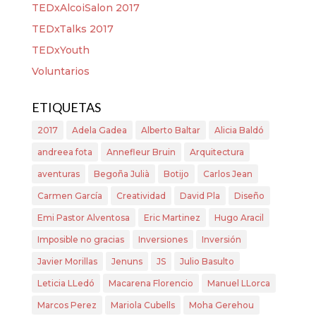
TEDxAlcoiSalon 2017
TEDxTalks 2017
TEDxYouth
Voluntarios
ETIQUETAS
2017
Adela Gadea
Alberto Baltar
Alicia Baldó
andreea fota
Annefleur Bruin
Arquitectura
aventuras
Begoña Julià
Botijo
Carlos Jean
Carmen García
Creatividad
David Pla
Diseño
Emi Pastor Alventosa
Eric Martinez
Hugo Aracil
Imposible no gracias
Inversiones
Inversión
Javier Morillas
Jenuns
JS
Julio Basulto
Leticia LLedó
Macarena Florencio
Manuel LLorca
Marcos Perez
Mariola Cubells
Moha Gerehou