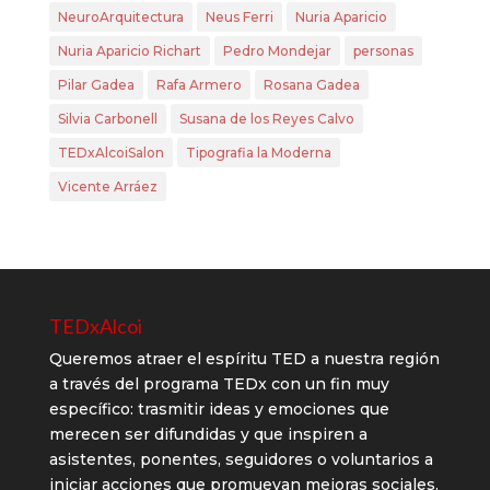
NeuroArquitectura
Neus Ferri
Nuria Aparicio
Nuria Aparicio Richart
Pedro Mondejar
personas
Pilar Gadea
Rafa Armero
Rosana Gadea
Silvia Carbonell
Susana de los Reyes Calvo
TEDxAlcoiSalon
Tipografia la Moderna
Vicente Arráez
TEDxAlcoi
Queremos atraer el espíritu TED a nuestra región
a través del programa TEDx con un fin muy
específico: trasmitir ideas y emociones que
merecen ser difundidas y que inspiren a
asistentes, ponentes, seguidores o voluntarios a
iniciar acciones que promuevan mejoras sociales.