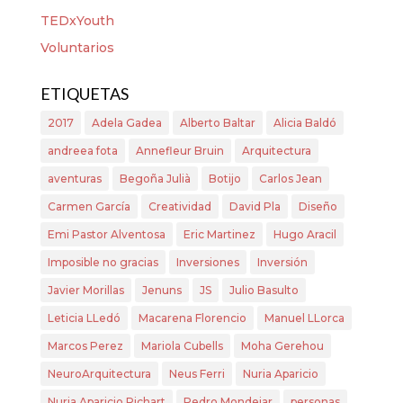
TEDxYouth
Voluntarios
ETIQUETAS
2017
Adela Gadea
Alberto Baltar
Alicia Baldó
andreea fota
Annefleur Bruin
Arquitectura
aventuras
Begoña Julià
Botijo
Carlos Jean
Carmen García
Creatividad
David Pla
Diseño
Emi Pastor Alventosa
Eric Martinez
Hugo Aracil
Imposible no gracias
Inversiones
Inversión
Javier Morillas
Jenuns
JS
Julio Basulto
Leticia LLedó
Macarena Florencio
Manuel LLorca
Marcos Perez
Mariola Cubells
Moha Gerehou
NeuroArquitectura
Neus Ferri
Nuria Aparicio
Nuria Aparicio Richart
Pedro Mondejar
personas