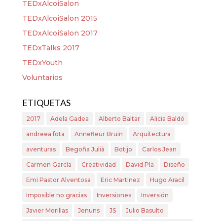
TEDxAlcoiSalon
TEDxAlcoiSalon 2015
TEDxAlcoiSalon 2017
TEDxTalks 2017
TEDxYouth
Voluntarios
ETIQUETAS
2017
Adela Gadea
Alberto Baltar
Alicia Baldó
andreea fota
Annefleur Bruin
Arquitectura
aventuras
Begoña Julià
Botijo
Carlos Jean
Carmen García
Creatividad
David Pla
Diseño
Emi Pastor Alventosa
Eric Martinez
Hugo Aracil
Imposible no gracias
Inversiones
Inversión
Javier Morillas
Jenuns
JS
Julio Basulto