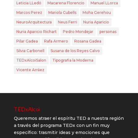
Leticia LLedó
Macarena Florencio
Manuel LLorca
Marcos Perez
Mariola Cubells
Moha Gerehou
NeuroArquitectura
Neus Ferri
Nuria Aparicio
Nuria Aparicio Richart
Pedro Mondejar
personas
Pilar Gadea
Rafa Armero
Rosana Gadea
Silvia Carbonell
Susana de los Reyes Calvo
TEDxAlcoiSalon
Tipografia la Moderna
Vicente Arráez
TEDxAlcoi
Queremos atraer el espíritu TED a nuestra región
a través del programa TEDx con un fin muy
específico: trasmitir ideas y emociones que